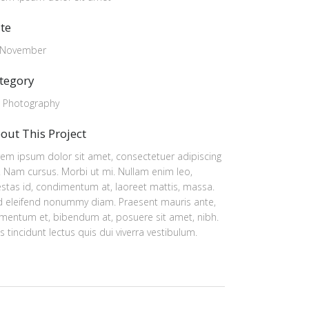
te
 November
tegory
, Photography
out This Project
em ipsum dolor sit amet, consectetuer adipiscing
t. Nam cursus. Morbi ut mi. Nullam enim leo,
stas id, condimentum at, laoreet mattis, massa.
d eleifend nonummy diam. Praesent mauris ante,
mentum et, bibendum at, posuere sit amet, nibh.
s tincidunt lectus quis dui viverra vestibulum.