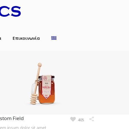
α
Επικοινωνία
stom Field
405
rem ipsum dolor sit amet