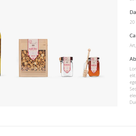
Da
20
Ca
Art
Ab
Lor
eli
ege
Se
ele
Dui