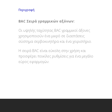
Περιγραφή
BAC
Σειρά γραμμικών αξόνων:
Οι υψηλής ταχύτητας BAC γραμμικοί άξονες
χρησιμοποιούν ένα μικρό σε διαστάσεις
σύστημα σερβοκινητήρα και ένα χειριστήριο.
Η σειρά BAC είναι εύκολη στην χρήση και
προσφέρει ποικίλες ρυθμίσεις για ένα μεγάλο
εύρος εφαρμογών.