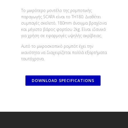
Το μικρότερο μοντέλο της ρομποτικής
παραγωγής SCARA είναι το TH180. Διαθέτει
συμπαγές σκελετό, 180mm άνοιγμα βραχίονα
και μέγιστο βάρος φορτίου 2kg. Είναι ιδανικό
για χρήση σε εφαρμογές υψηλής ακρίβειας.
Αυτό το μικροσκοπικό ρομπότ έχει την
ικανότητα να διαχειρίζεται πολλά εξαρτήματα
ταυτόχρονα.
DOWNLOAD SPECIFICATIONS